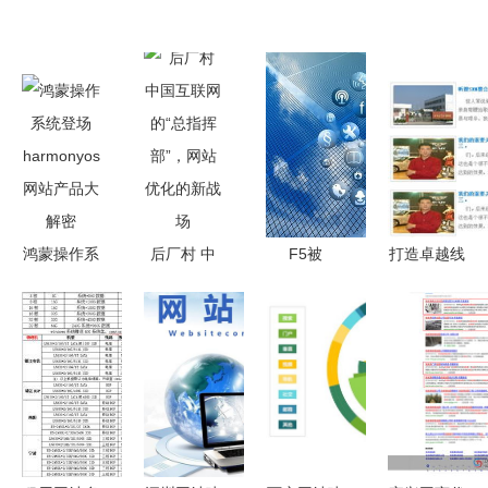
鸿蒙操作系
后厂村 中
F5被
打造卓越线
统登场
国互联网
Forrester
上存在 上
harmonyos
的“总指挥
Research
海网站设计
网站产品大
部”，网站
评为WAF领
公司的全方
解密
优化的新战
导者 引领
位服务解析
场
网站优化新
时代