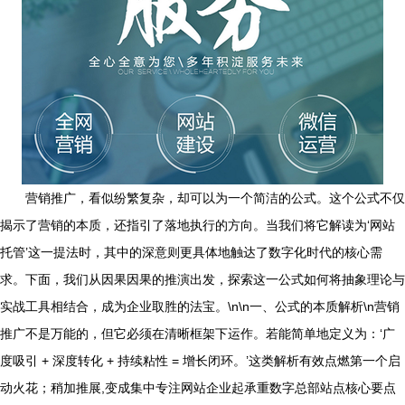
营销推广，看似纷繁复杂，却可以为一个简洁的公式。这个公式不仅
揭示了营销的本质，还指引了落地执行的方向。当我们将它解读为‘网站
托管’这一提法时，其中的深意则更具体地触达了数字化时代的核心需
求。下面，我们从因果因果的推演出发，探索这一公式如何将抽象理论与
实战工具相结合，成为企业取胜的法宝。\n\n一、公式的本质解析\n营销
推广不是万能的，但它必须在清晰框架下运作。若能简单地定义为：‘广
度吸引 + 深度转化 + 持续粘性 = 增长闭环。’这类解析有效点燃第一个启
动火花；稍加推展,变成集中专注网站企业起承重数字总部站点核心要点