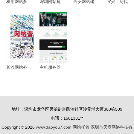
租用网站多
深圳网站建
西安网站建
宜兴工商代
线稳定服务
设创新互联
设全攻略
理与网站托
器多少钱？
精准识别访
善源网络为
管服务优选
服务挺妥
问来源，驱
您解析如何
指南
帖、平价更
动网站优化
选择靠谱的
好卖网站优
新引擎
网络公司
化
长沙网站外
主机服务器
包最优解
托管与网站
五年顾问式
模板 网站
网站托管与
优化的关键
优化服务揭
策略与实践
地址：深圳市龙华区民治街道民治社区沙元埔大厦380栋509
秘
电话：1581331**
Copyright © 2026
www.daoyou7.com
网站托管
深圳市天裔网络科技有