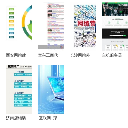
Forrester
上存在 上
线稳定服务
设创新互联
Research
海网站设计
器多少钱？
精准识别访
评为WAF领
公司的全方
服务挺妥
问来源，驱
导者 引领
位服务解析
帖、平价更
动网站优化
网站优化新
好卖网站优
新引擎
时代
化
西安网站建
宜兴工商代
长沙网站外
主机服务器
设全攻略
理与网站托
包最优解
托管与网站
善源网络为
管服务优选
五年顾问式
模板 网站
您解析如何
指南
网站托管与
优化的关键
选择靠谱的
优化服务揭
策略与实践
网络公司
秘
济南店铺装
互联网+形
修美工设计
势下中小企